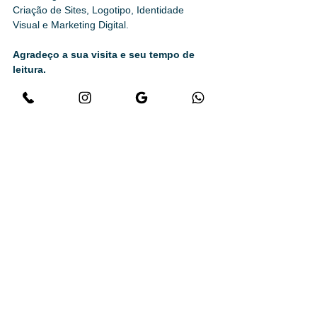
Criação de Sites, Logotipo, Identidade 
Visual e Marketing Digital.
Agradeço a sua visita e seu tempo de 
leitura.
Estamos aqui para te ajudar
Conte conosco: 16.99725-1144 WhatsApp
Por Karen Kinue | Diretora de Arte, 
empreendedora e apaixonada por Design, 
Marketing, Café e Heavy Metal.
#marca
#branging
#illustrator
#identidadevis
ual
#sp
#rp
#saopaulo
#ribeiraopreto
#logoti
po
#logo
#identidadevisual