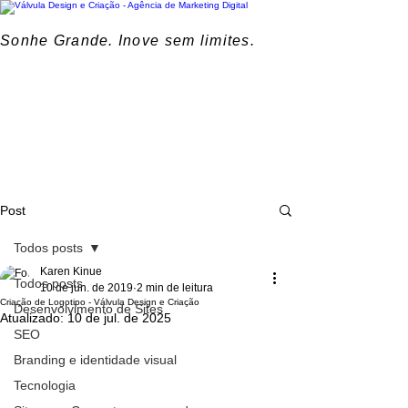
Sonhe Grande. Inove sem limites.
Post
Todos posts
Karen Kinue
Todos posts
10 de jun. de 2019
2 min de leitura
Criação de Logotipo - Válvula Design e Criação
Desenvolvimento de Sites
Atualizado:
10 de jul. de 2025
SEO
Branding e identidade visual
Tecnologia