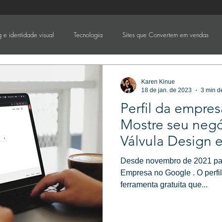
 e identidade visual
Tecnologia
Sites que Convertem em vendas
Karen Kinue
18 de jan. de 2023
3 min de
Perfil da empre
Mostre seu negó
Válvula Design 
Marketing Digita
Desde novembro de 2021 pas
Empresa no Google . O perf
ferramenta gratuita que...