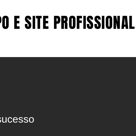
O E SITE PROFISSIONAL
O E SITE PROFISSIONAL
VÍDEOS
ARTIGOS
CONTATO
 sucesso