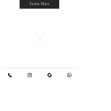
Saiba Mais
Precisa de um logo
marcante, um site
moderno
ou soluções para redes
sociais?
Fale conosco