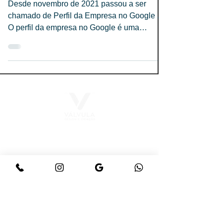
Desde novembro de 2021 passou a ser
chamado de Perfil da Empresa no Google .
O perfil da empresa no Google é uma
ferramenta gratuita que...
Precisa de um logo
marcante, um site
moderno
ou soluções para redes
sociais?
Fale conosco