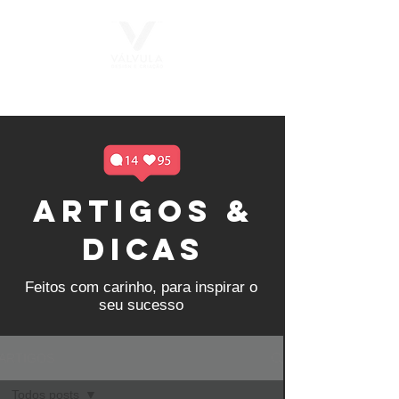
Sonhe Grande. Inove sem limites.
ARTIGOS &
DICAS
Feitos com carinho, para inspirar o
seu sucesso
ARTIGOS
Todos posts