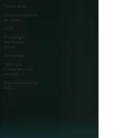
Todos posts
Desenvolvimento
de Sites
SEO
Branding e
identidade
visual
Tecnologia
Sites que
Convertem em
vendas
Impulsionamento
Ads