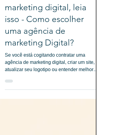
Antes de investir em
marketing digital, leia
isso - Como escolher
uma agência de
marketing Digital?
Se você está cogitando contratar uma
agência de marketing digital, criar um site,
atualizar seu logotipo ou entender melhor
como divulgar sua marca, este artigo foi feito
para você. Reunimos aqui as perguntas mais
comuns que ouvimos de empreendedores e
empresas que querem crescer com clareza,
estratégia e uma presença online à altura do
que oferecem.