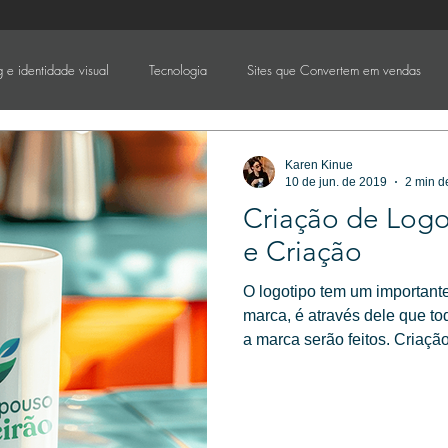
 e identidade visual
Tecnologia
Sites que Convertem em vendas
Karen Kinue
10 de jun. de 2019
2 min de
Criação de Logo
e Criação
O logotipo tem um important
marca, é através dele que todos os elementos visuais que compõe
a marca serão feitos. Criação de Logotipo - Válvula Design e
Criação.