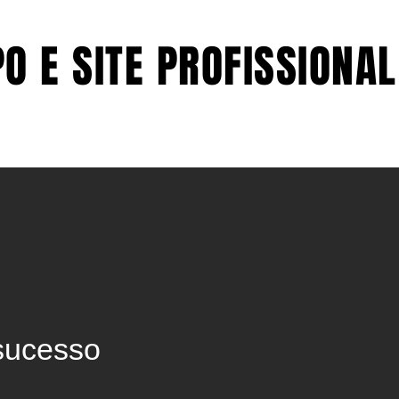
O E SITE PROFISSIONAL
O E SITE PROFISSIONAL
VÍDEOS
ARTIGOS
CONTATO
 sucesso