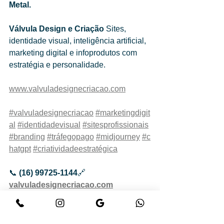
Metal.
Válvula Design e Criação
 Sites, 
identidade visual, inteligência artificial, 
marketing digital e infoprodutos com 
estratégia e personalidade.
www.valvuladesignecriacao.com
#valvuladesignecriacao
#marketingdigit
al
#identidadevisual
#sitesprofissionais
#branding
#tráfegopago
#midjourney
#c
hatgpt
#criatividadeestratégica
📞 
(16) 99725-1144
🔗 
valvuladesignecriacao.com