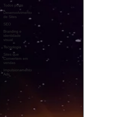
Todos posts
Desenvolvimento
de Sites
SEO
Branding e
identidade
visual
Tecnologia
Sites que
Convertem em
vendas
Impulsionamento
Ads