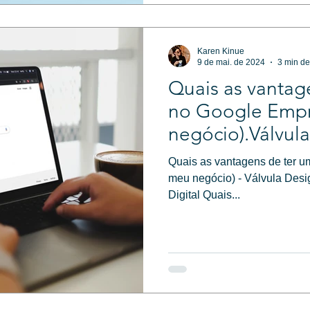
Karen Kinue
9 de mai. de 2024
3 min de
Quais as vantage
no Google Empr
negócio).Válvul
Agência de Mark
Quais as vantagens de ter u
meu negócio) - Válvula Desi
Digital Quais...