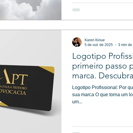
Karen Kinue
5 de out. de 2025
3 min de 
Logotipo Profiss
primeiro passo p
marca. Descubr
profissional tra
Logotipo Profissional: Por qu
diferencia sua
sua marca O que torna um lo
um...