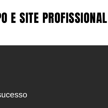
O E SITE PROFISSIONAL
O E SITE PROFISSIONAL
VÍDEOS
ARTIGOS
CONTATO
 sucesso