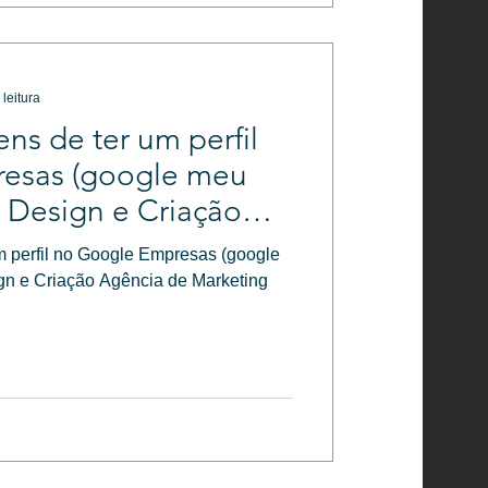
 leitura
ns de ter um perfil
esas (google meu
a Design e Criação
eting Digital
m perfil no Google Empresas (google
gn e Criação Agência de Marketing