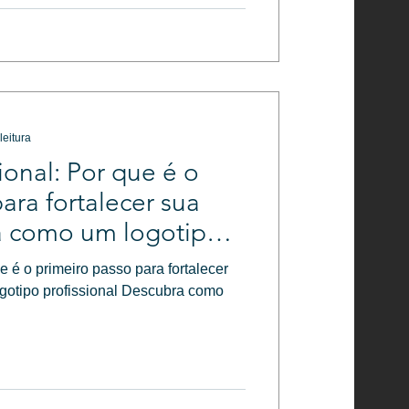
leitura
ional: Por que é o
ara fortalecer sua
a como um logotipo
nsmite credibilidade e
e é o primeiro passo para fortalecer
gotipo profissional Descubra como