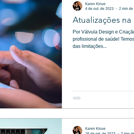
Karen Kinue
4 de out. de 2023
2 min de 
Atualizações na
Por Válvula Design e Criaçã
profissional de saúde! Temo
das limitações...
Karen Kinue
26 de set. de 2023
2 min de