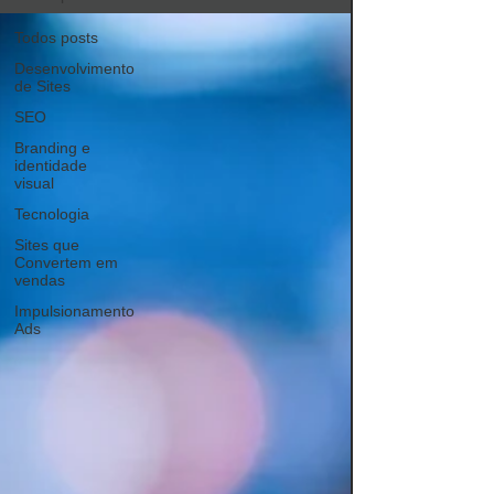
Todos posts
Desenvolvimento
de Sites
SEO
Branding e
identidade
visual
Tecnologia
Sites que
Convertem em
vendas
Impulsionamento
Ads