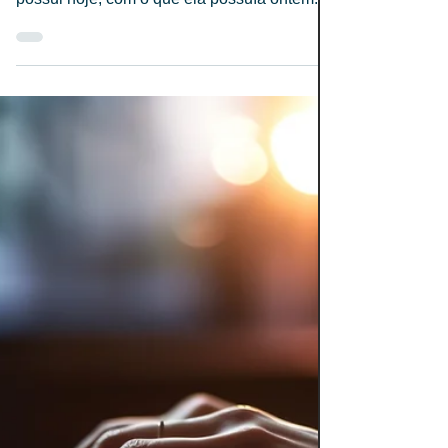
seu impacto no
marketing digital?
Uma das principais características da Web
3.0 é unir características que a internet
possui hoje, com o que ela possuía ontem.
Além disso,...