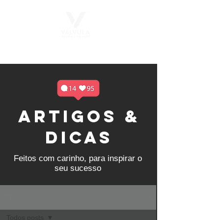
Sonhe Grande. Inove sem limites.
ARTIGOS &
DICAS
Feitos com carinho, para inspirar o
seu sucesso
ARTIGOS
Todos posts