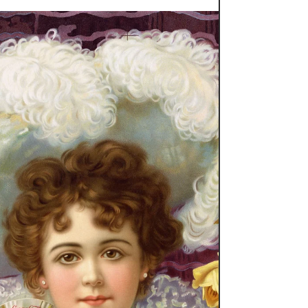
mais forte aliado da
divulgação.
Gentileza e bom atendimento são essenciais
e vitais para manter o seu negócio
funcionando. Mais do que isso, mantém sua
empresa viva e...