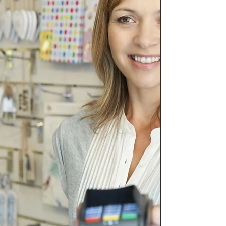
e físico. Lançada em 2014 pelo maior
buscador online, o propósito da ferramenta é
disponibilizar informações sobre as
empresas, negócios online e locais aos
usuários da plataforma . O que é, e como
atrair clientes utilizando o Google Meu
Negócio? Válvula Design e Criação Agência
de Marketing Digital em R